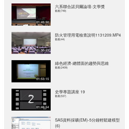
六系聯合諾貝爾論壇-文學獎
觀看(749)
01:45:50
防火管理用電檢查說明1131209.MP4
觀看(44)
01:30:53
綠色經濟-總體面的趨勢與思維
觀看(2409)
01:53:15
史學專題講座 19
觀看(537)
01:48:54
SAS資料採礦(EM)-5分鐘輕鬆建模型
(6)