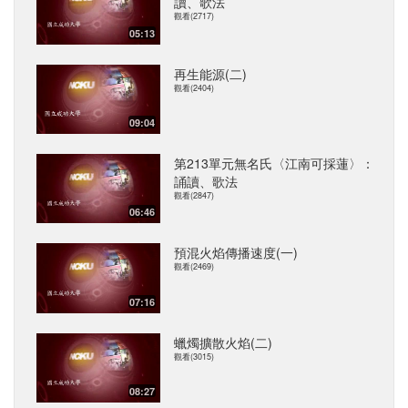
讀、歌法
觀看(2717)
05:13
再生能源(二)
觀看(2404)
09:04
第213單元無名氏〈江南可採蓮〉：
誦讀、歌法
觀看(2847)
06:46
預混火焰傳播速度(一)
觀看(2469)
07:16
蠟燭擴散火焰(二)
觀看(3015)
08:27