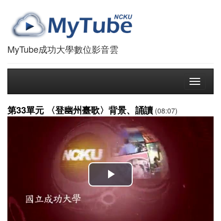
MyTube成功大學數位影音雲
Toggle
navigati
第33單元 〈登幽州臺歌〉背景、誦讀
(08:07)
播
放