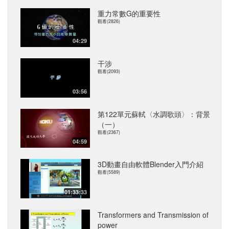
重力常數G的重要性
觀看(2826)
04:29
干涉
觀看(2093)
03:56
第122單元蘇軾〈水調歌頭〉：背景
（一）
觀看(2367)
04:59
3D動畫自由軟體Blender入門介紹
觀看(5589)
01:33:33
Transformers and Transmission of
power