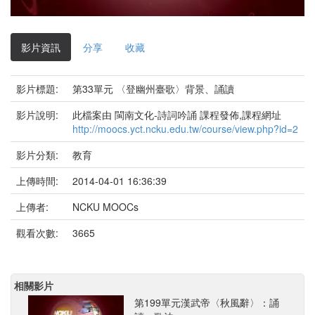
影
片
影片資訊
分享
收藏
影片標題:
第33單元 〈登幽州臺歌〉背景、誦讀
影片說明:
此檔案由 閩南文化-詩詞吟誦 課程發佈,課程網址
http://moocs.yct.ncku.edu.tw/course/view.php?id=2
影片分類:
教育
上傳時間:
2014-04-01 16:36:39
上傳者:
NCKU MOOCs
觀看次數:
3665
相關影片
第199單元漢武帝〈秋風辭〉：誦