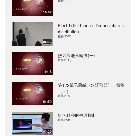
觀看(2823)
16:32
Electric field for continuous charge
distribution
觀看(3800)
06:46
熱力與能量轉換(一)
觀看(2844)
10:18
第122單元蘇軾〈水調歌頭〉：背景
（一）
觀看(2372)
04:59
紅色精靈的物理機制
觀看(2538)
03:26