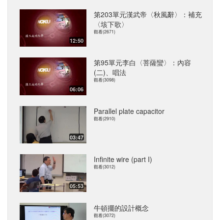
第203單元漢武帝〈秋風辭〉：補充
〈垓下歌〉
觀看(2671)
12:50
第95單元李白〈菩薩蠻〉：內容
(二)、唱法
觀看(3098)
06:06
Parallel plate capacitor
觀看(2910)
03:47
Infinite wire (part I)
觀看(3012)
05:53
牛頓擺的設計概念
觀看(3072)