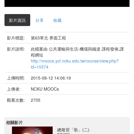
影
片
影片資訊
分享
收藏
影片標題:
第63單元 界面工程
影片說明:
此檔案由 公共運輸與生活-機場與鐵道 課程發佈,課
程網址
http://moocs.yct.ncku.edu.tw/course/view.php?
id=10374
上傳時間:
2015-08-12 14:06:19
上傳者:
NCKU MOOCs
觀看次數:
2705
相關影片
總複習「歌」(二)