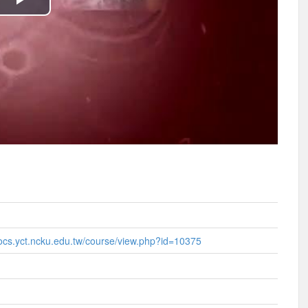
播
放
影
片
ocs.yct.ncku.edu.tw/course/view.php?id=10375