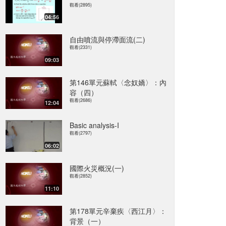
觀看(2895)
04:56
自由噴流與停滯面流(二)
觀看(2331)
09:03
第146單元蘇軾〈念奴嬌〉：內
容（四）
觀看(2686)
12:04
Basic analysis-I
觀看(2797)
06:02
國際火災概況(一)
觀看(2852)
11:10
第178單元辛棄疾〈西江月〉：
背景（一）