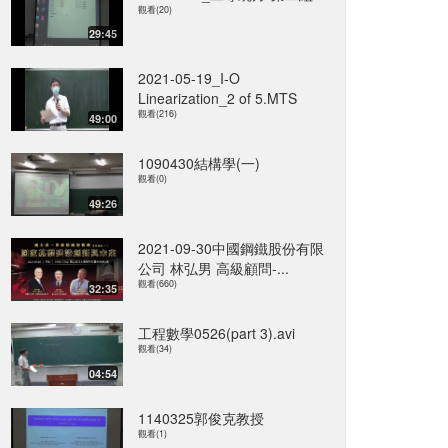
觀看(20)
29:45
2021-05-19_I-O
Linearization_2 of 5.MTS
觀看(216)
49:00
1090430結構學(一)
觀看(0)
49:26
2021-09-30中國鋼鐵股份有限
公司 林弘男 高級顧問-...
觀看(660)
32:35
工程數學0526(part 3).avi
觀看(34)
04:54
1140325郭俊克教授
觀看(1)