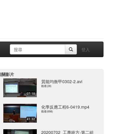
登入
相關影片
質能均衡甲0302-2.avi
觀看(28)
07:18
化學反應工程6-0419.mp4
觀看(698)
41:32
20200702_工專統方-第二組