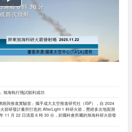
播
放
影
片
t 1」旭海執行飛試順利成功
燒與推進實驗室」攜手成大太空推進研究社（ISP），自 2024
研發計畫所打造的 AfterLight 1 科研火箭，歷經多次地面測
 11 月 22 日清晨 6 時 30 分，於國科會所屬的旭海科研火箭發