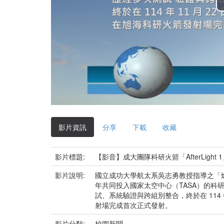
影片資訊
分享
下載
收藏
影片標題:
【影音】成大團隊科研火箭「AfterLigh
影片說明:
國立成功大學航太系吳志勇教授指導之「燃
年共同投入國家太空中心（TASA）的科研火箭
試、系統驗證與跨組別整合，終於在 114 年
射場完成首次正式發射。
影片分類:
校園新聞