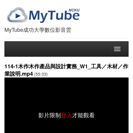
MyTube成功大學數位影音雲
Toggle
navigati
114-1木作木作產品與設計實務_W1_工具／木材／作
業說明.mp4
(55:33)
影片限制
登入
才能觀看