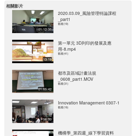
相關影片
2020.03.09_風險管理特論課程
_part1
觀看(19)
01:12:35
第一單元 3D列印的發展及應
用-8.mp4
觀看(41)
13:19
都市及區域計畫法規
_0608_part1.MOV
觀看(31)
01:05:42
Innovation Management 0307-1
觀看(16)
56:00
機構學_第四週_線下學習資料