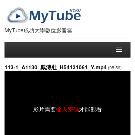
MyTube成功大學數位影音雲
Toggle
navigati
113-1_A1130_戴溥壯_H54131061_Y.mp4
(05:56)
影片需要
輸入密碼
才能觀看