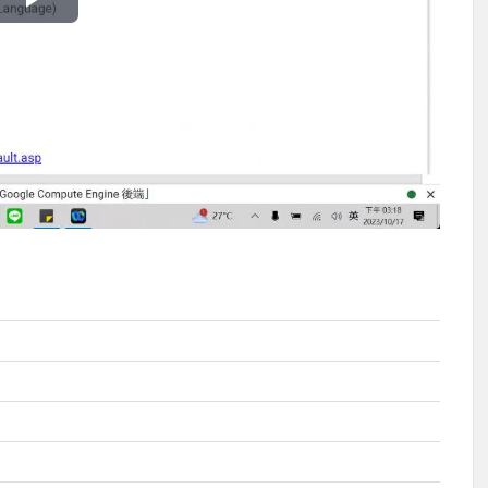
播
放
影
片