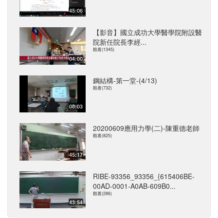
45:06
【影音】國立成功大學醫學院附設醫
院新任院長李經...
觀看(1345)
04:00
鋼結構-第一堂-(4/13)
觀看(732)
08:03
20200609應用力學(二)-陳重德老師
觀看(825)
45:17
RIBE-93356_93356_{615406BE-
00AD-0001-A0AB-609B0...
觀看(286)
43:54