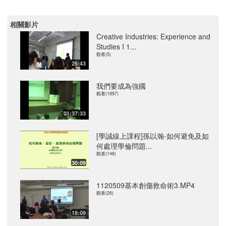
相關影片
Creative Industries: Experience and
Studies I 1...
觀看(5)
25:43
我們要成為強國
觀看(1897)
01:37:33
[學誠線上課程]孫以瀚-如何避免及如
何處理學倫問題...
觀看(148)
30:09
1120509基本創傷救命術3.MP4
觀看(26)
19:09