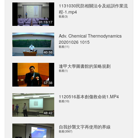
1131030民防相關法令及組訓作業流
程-1.mp4
觀看(3)
01:15:17
Adv. Chemical Thermodynamics
20201026 1015
觀看(11)
40:58
逢甲大學圖書館的策略規劃
觀看(1)
57:38
1120516基本創傷救命術1.MP4
觀看(10)
48:42
自我抄襲文字再使用的界線
觀看(3567)