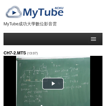
MyTube成功大學數位影音雲
Toggle
navigati
CH7-2.MTS
(13:07)
播
放