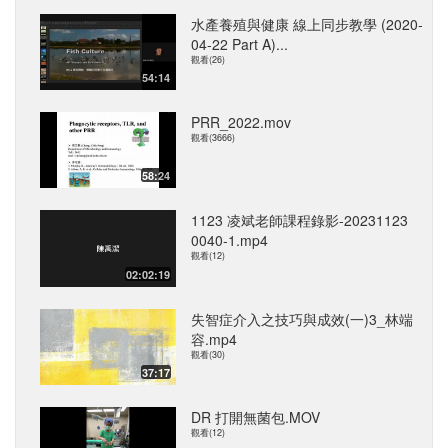
水產養殖與健康 線上同步教學 (2020-
04-22 Part A)...
觀看(26)
54:14
PRR_2022.mov
觀看(3666)
58:24
1123 凌斌老師課程錄影-20231123
0040-1.mp4
觀看(12)
02:02:19
失智症介入之技巧與成效(一)3_林端
容.mp4
觀看(30)
37:17
DR 打開無菌包.MOV
觀看(12)