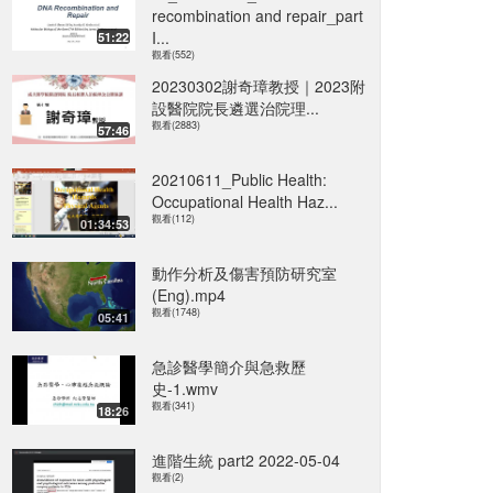
recombination and repair_part
I...
51:22
觀看(552)
20230302謝奇璋教授｜2023附
設醫院院長遴選治院理...
觀看(2883)
57:46
20210611_Public Health:
Occupational Health Haz...
觀看(112)
01:34:53
動作分析及傷害預防研究室
(Eng).mp4
觀看(1748)
05:41
急診醫學簡介與急救歷
史-1.wmv
觀看(341)
18:26
進階生統 part2 2022-05-04
觀看(2)