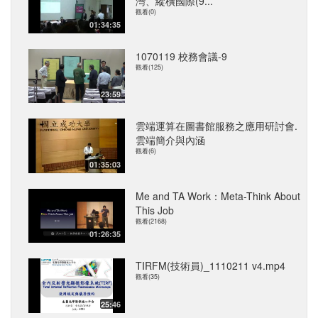
灣、縱橫國際(9...
觀看(0)
01:34:35
1070119 校務會議-9
觀看(125)
23:59
雲端運算在圖書館服務之應用研討會.
雲端簡介與內涵
觀看(6)
01:35:03
Me and TA Work：Meta-Think About
This Job
觀看(2168)
01:26:35
TIRFM(技術員)_1110211 v4.mp4
觀看(35)
25:46