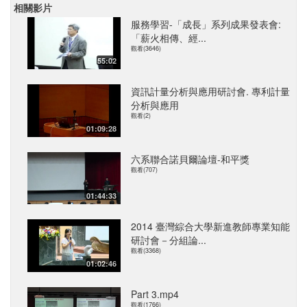
相關影片
服務學習-「成長」系列成果發表會:
「薪火相傳、經...
觀看(3646)
55:02
資訊計量分析與應用研討會. 專利計量
分析與應用
觀看(2)
01:09:28
六系聯合諾貝爾論壇-和平獎
觀看(707)
01:44:33
2014 臺灣綜合大學新進教師專業知能
研討會－分組論...
觀看(3368)
01:02:46
Part 3.mp4
觀看(1766)