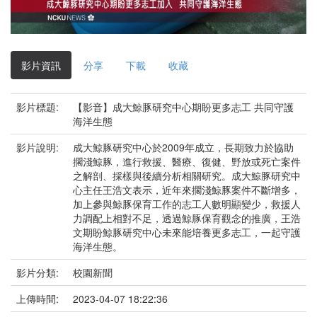
影
片
影片資訊
分享
下載
收藏
影片標題:
【影音】成大鯨豚研究中心期盼更多志工 共同守護
海洋生態
影片說明:
成大鯨豚研究中心於2009年成立，長期致力於協助
擱淺鯨豚，進行救援、醫療、復健、野放或死亡案件
之解剖、採樣與後續分析相關研究。成大鯨豚研究中
心主任王浩文表示，近年來擱淺鯨豚案件不斷增多，
加上參與鯨豚保育工作的志工人數明顯變少，救援人
力調配上相對不足，透過鯨豚保育觀念的推廣，王浩
文期盼鯨豚研究中心未來能培養更多志工，一起守護
海洋生態。
影片分類:
校園新聞
上傳時間:
2023-04-07 18:22:36