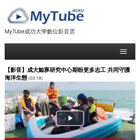
MyTube成功大學數位影音雲
Toggle
navigati
【影音】成大鯨豚研究中心期盼更多志工 共同守護
海洋生態
(03:18)
播
放