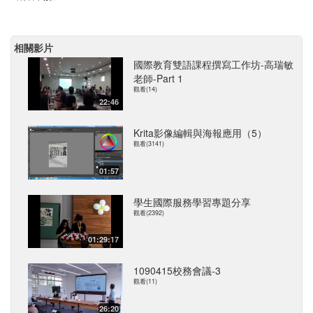
相關影片
國際教育雙語課程撰寫工作坊-高瑞敏
老師-Part 1
觀看(14)
22:46
Krita影像編輯與海報應用（5）
觀看(3141)
01:57
學生國際服務學習專題分享
觀看(2392)
01:29:17
1090415校務會議-3
觀看(11)
26:20