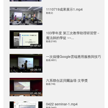
1110719成果展示1.mp4
觀看(2)
20:24
103學年度 第三次教學助理研習營－
魔法師的學徒 ~~...
觀看(2160)
01:47:47
一次搞懂Google雲端應用服務與技巧
觀看(4651)
02:26:15
六系聯合諾貝爾論壇-文學獎
觀看(749)
01:45:50
0422 seminar-1.mp4
觀看(3442)