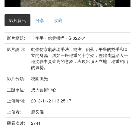
影
片
影片資訊
分享
收藏
影片標題:
十字手 - 點雲掃描 - S-022-01
影片說明:
動作仿京劇表現手法，簡潔、俐落；平舉的雙手和直
立的身軀，猶如一座穩重的十字架，整體造型給人一
種沈靜中見崇高的意象，表現出頂天立地，穩重如山
的氣勢。
影片分類:
校園風光
主辦單位:
成大藝術中心
上傳時間:
2013-11-21 13:25:17
上傳者:
廖又儀
觀看次數:
2741