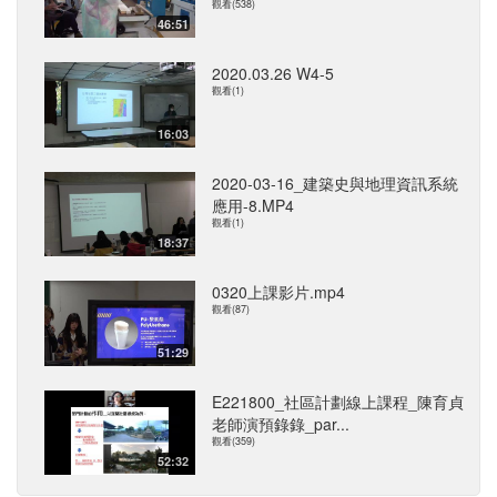
觀看(538)
46:51
2020.03.26 W4-5
觀看(1)
16:03
2020-03-16_建築史與地理資訊系統
應用-8.MP4
觀看(1)
18:37
0320上課影片.mp4
觀看(87)
51:29
E221800_社區計劃線上課程_陳育貞
老師演預錄錄_par...
觀看(359)
52:32