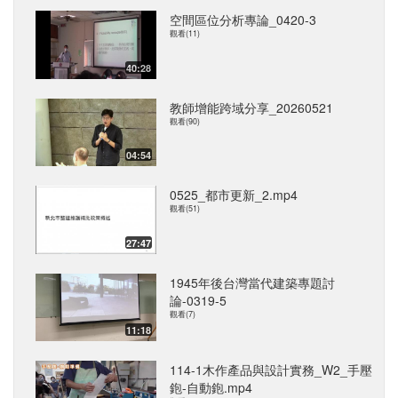
空間區位分析專論_0420-3
觀看(11)
40:28
教師增能跨域分享_20260521
觀看(90)
04:54
0525_都市更新_2.mp4
觀看(51)
27:47
1945年後台灣當代建築專題討
論-0319-5
觀看(7)
11:18
114-1木作產品與設計實務_W2_手壓
鉋-自動鉋.mp4