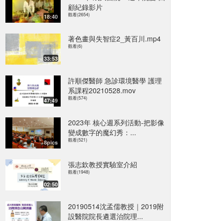
顧紀錄影片
觀看(2654)
18:40
著色畫與失智症2_黃百川.mp4
觀看(6)
33:53
許順傑醫師 急診環境醫學 護理
系課程20210528.mov
觀看(574)
47:49
2023年 核心週系列活動-把影像
變成數字的魔幻秀：...
觀看(521)
8pics
張志欽教授實驗室介紹
觀看(1948)
02:50
20190514沈孟儒教授｜2019附
設醫院院長遴選治院理...