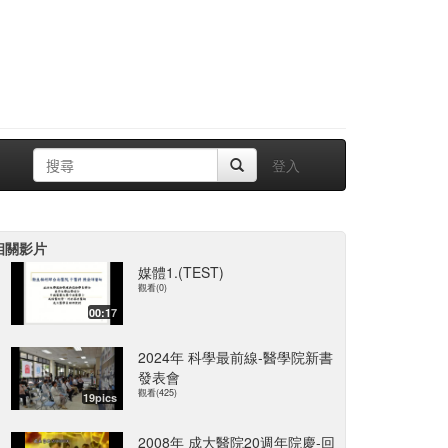
登入
相關影片
媒體1.(TEST)
觀看(0)
00:17
2024年 科學最前線-醫學院新書
發表會
觀看(425)
19pics
2008年 成大醫院20週年院慶-回