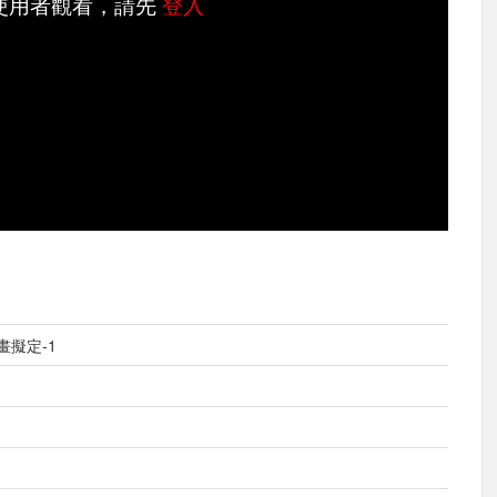
使用者觀看，請先
登入
畫擬定-1