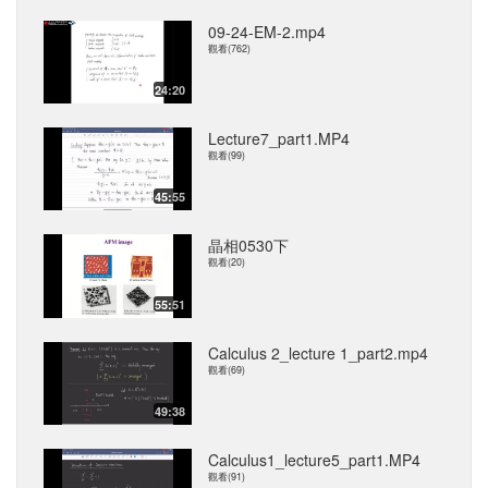
09-24-EM-2.mp4
觀看(762)
24:20
Lecture7_part1.MP4
觀看(99)
45:55
晶相0530下
觀看(20)
55:51
Calculus 2_lecture 1_part2.mp4
觀看(69)
49:38
Calculus1_lecture5_part1.MP4
觀看(91)