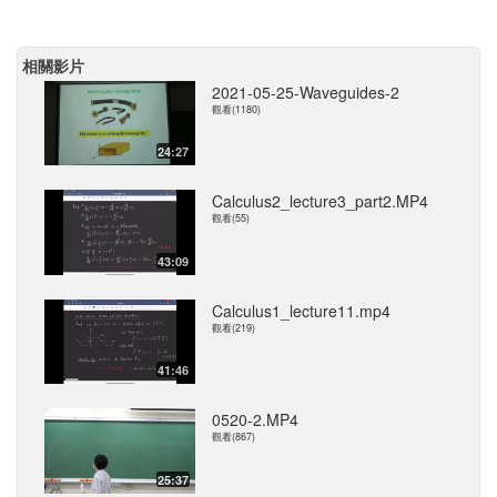
相關影片
2021-05-25-Waveguides-2
觀看(1180)
24:27
Calculus2_lecture3_part2.MP4
觀看(55)
43:09
Calculus1_lecture11.mp4
觀看(219)
41:46
0520-2.MP4
觀看(867)
25:37