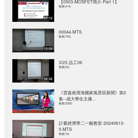
【0503-MOSFET簡介-Part 1】
觀看(414)
37:19
00044.MTS
觀看(705)
10:09
3/23 品工06
觀看(23)
28:38
《雲嘉南濱海國家風景區新聞》第2
集--成大學生主播...
觀看(3305)
07:37
計量經濟學二一般教室-20240613-
5.MTS
觀看(10)