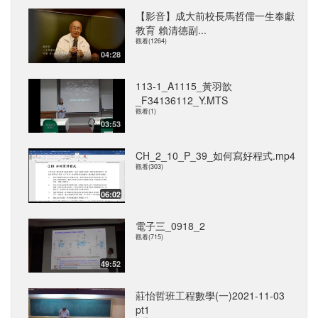
【影音】成大前校長馬哲儒一生奉獻
教育 賴清德副...
觀看(1264)
04:28
113-1_A1115_黃羽歆
_F34136112_Y.MTS
觀看(1)
03:53
CH_2_10_P_39_如何寫好程式.mp4
觀看(303)
06:02
電子三_0918_2
觀看(715)
49:52
莊怡哲班工程數學(一)2021-11-03
pt1