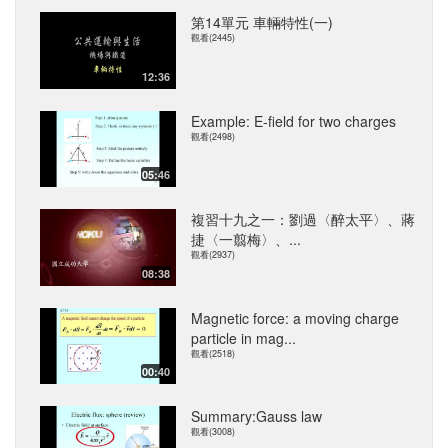
第14單元 車輛特性(一)
觀看(2445)
12:36
Example: E-field for two charges
觀看(2498)
05:46
複習十九之一：劉過〈醉太平〉、蔣
捷〈一翦梅〉、...
觀看(2937)
08:38
Magnetic force: a moving charge
particle in mag...
觀看(2518)
00:40
Summary:Gauss law
觀看(3008)