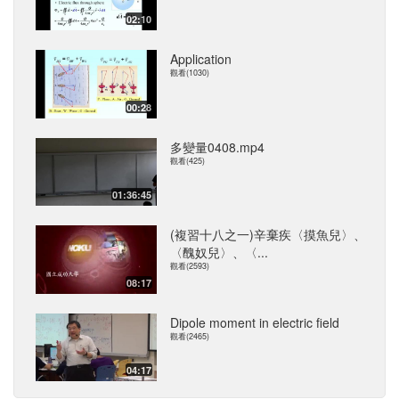
02:10
Application
觀看(1030)
00:28
多變量0408.mp4
觀看(425)
01:36:45
(複習十八之一)辛棄疾〈摸魚兒〉、
〈醜奴兒〉、〈...
觀看(2593)
08:17
Dipole moment in electric field
觀看(2465)
04:17