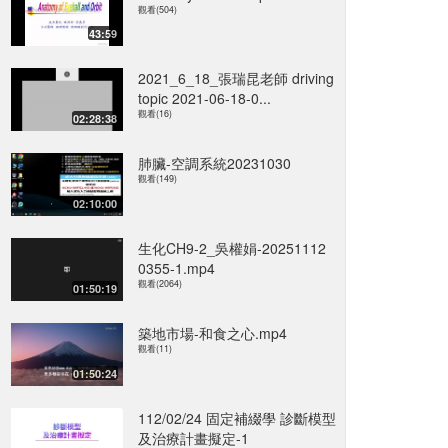
觀看(504)
43:59
2021_6_18_張瑞昆老師 driving
topic 2021-06-18-0...
觀看(16)
02:28:38
肺臟-空調系統20231030
觀看(149)
02:10:00
生化CH9-2_吳權娟-20251112
0355-1.mp4
觀看(2064)
01:50:19
築地市場-和食之心.mp4
觀看(11)
01:50:24
112/02/24 固定補綴學 診斷模型
及治療計畫擬定-1