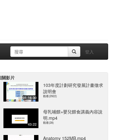
登入
相關影片
103年度計劃研究發展計畫徵求
說明會
觀看(2922)
01:16:30
母乳哺餵+嬰兒餵食講義內容說
明.mp4
觀看(28)
43:22
Anatomy 152MB.mp4