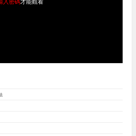
輸入密碼
才能觀看
法