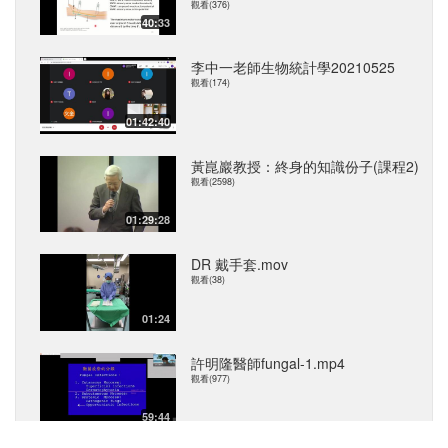
觀看(376)
40:33
李中一老師生物統計學20210525
觀看(174)
01:42:40
黃崑巖教授：終身的知識份子(課程2)
觀看(2598)
01:29:28
DR 戴手套.mov
觀看(38)
01:24
許明隆醫師fungal-1.mp4
觀看(977)
59:44