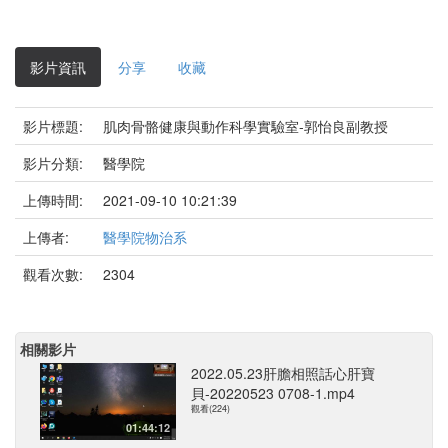
影
片
影片資訊
分享
收藏
影片標題:
肌肉骨骼健康與動作科學實驗室-郭怡良副教授
影片分類:
醫學院
上傳時間:
2021-09-10 10:21:39
上傳者:
醫學院物治系
觀看次數:
2304
相關影片
2022.05.23肝膽相照話心肝寶
貝-20220523 0708-1.mp4
觀看(224)
01:44:12