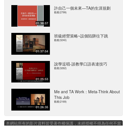
許自己一個未來—TA的生涯規劃
觀看(2799)
01:38:57
班級經營策略~設個陷阱往下跳
觀看(3240)
01:37:54
說學逗唱-談教學口語表達技巧
觀看(3262)
01:25:53
Me and TA Work：Meta-Think About
This Job
觀看(2169)
01:26:35
本網站所有的影片資料皆受著作權保護，未經授權不得為任何不當