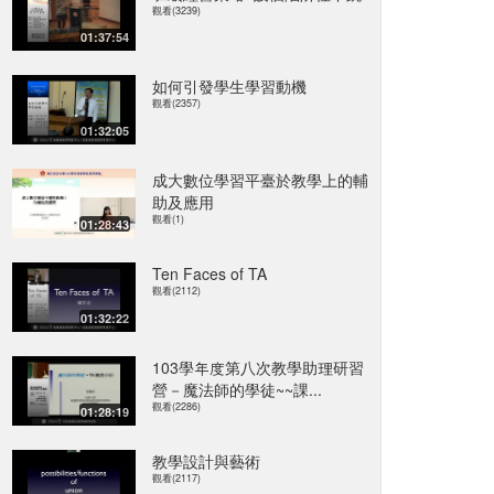
觀看(3239)
01:37:54
如何引發學生學習動機
觀看(2357)
01:32:05
成大數位學習平臺於教學上的輔
助及應用
觀看(1)
01:28:43
Ten Faces of TA
觀看(2112)
01:32:22
103學年度第八次教學助理研習
營－魔法師的學徒~~課...
觀看(2286)
01:28:19
教學設計與藝術
觀看(2117)