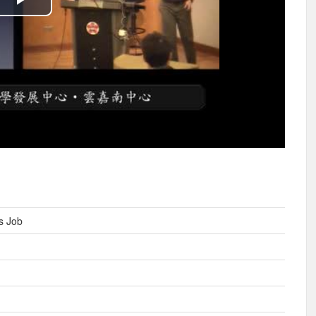
播
放
影
片
s Job