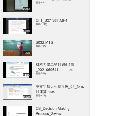
觀看(48)
29:54
Ch1_S27-S31.MP4
觀看(1198)
52:01
S032.MTS
觀看(135)
12:31
材料力學二第17週6.4節
_2021060641min.mp4
觀看(531)
41:20
英文字母大小寫互換_04_位元
且運算.mp4
觀看(414)
02:34
CB_Decision Making
Process_2.wmv