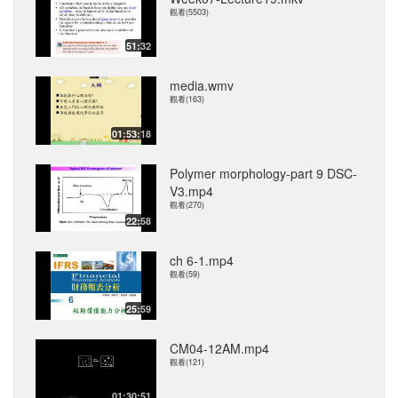
觀看(5503)
51:32
media.wmv
觀看(163)
01:53:18
Polymer morphology-part 9 DSC-
V3.mp4
觀看(270)
22:58
ch 6-1.mp4
觀看(59)
25:59
CM04-12AM.mp4
觀看(121)
01:30:51