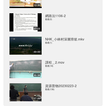
12:35
網路法1106-2
觀看(0)
57:58
NHK_小林村深層滑坡.mkv
觀看(1)
49:00
課程＿2.mov
觀看(18)
30:58
資源普物20230223-2
觀看(136)
57:00