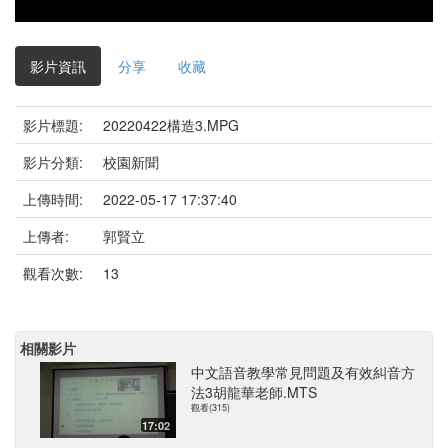
影片資訊
分享
收藏
影片標題:
20220422構造3.MPG
影片分類:
校園新聞
上傳時間:
2022-05-17 17:37:40
上傳者:
郭賢立
觀看次數:
13
相關影片
中文語音教學常見問題及有效糾音方
法3胡龍華老師.MTS
觀看(315)
17:02