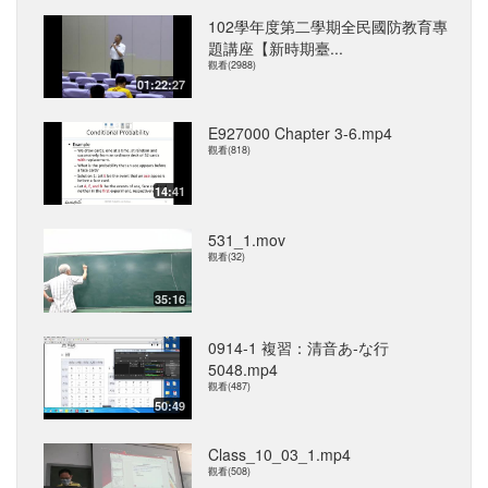
102學年度第二學期全民國防教育專
題講座【新時期臺...
觀看(2988)
01:22:27
E927000 Chapter 3-6.mp4
觀看(818)
14:41
531_1.mov
觀看(32)
35:16
0914-1 複習：清音あ-な行
5048.mp4
觀看(487)
50:49
Class_10_03_1.mp4
觀看(508)