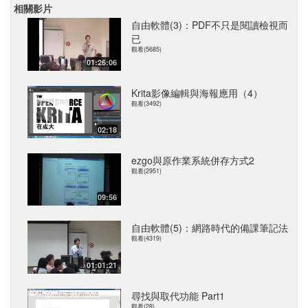
相關影片
自由軟體(3)：PDF不只是閱讀檢視而
已
觀看(5685)
01:26:06
Krita影像編輯與海報應用（4）
觀看(3492)
02:18
ezgo與原作業系統併存方式2
觀看(2951)
09:56
自由軟體(5)：網路時代的備課筆記法
觀看(4319)
01:01:21
尋找與取代功能 Part1
觀看(28)