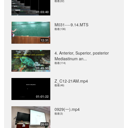
觀看(22)
01:03:40
M031----9.14.MTS
觀看(136)
12:31
4. Anterior, Superior, posterior
Mediastinum an...
觀看(114)
01:45:50
Z_C12-21AM.mp4
觀看(46)
01:01:22
0929(一).mp4
觀看(3)
25:01