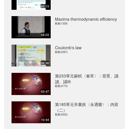
01:13
Maxima thermodynamic efficiency
觀看(1329)
04:03
Coulomb's law
觀看(2267)
02:38
第233單元蘇軾〈春宵〉：背景、誦
讀、誦吟
觀看(3170)
03:47
第185單元辛棄疾〈永遇樂〉：內容
（二）
觀看(2522)
10:44