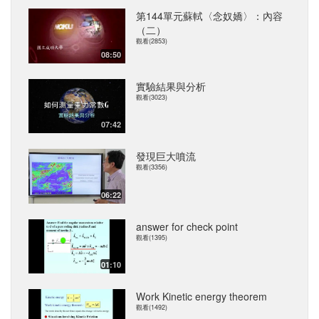
第144單元蘇軾〈念奴嬌〉：內容
（二）
觀看(2853)
08:50
實驗結果與分析
觀看(3023)
07:42
發現巨大噴流
觀看(3356)
06:22
answer for check point
觀看(1395)
01:10
Work Kinetic energy theorem
觀看(1492)