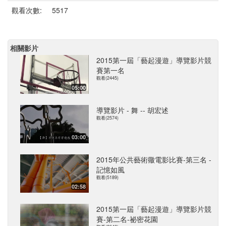
觀看次數:
5517
相關影片
2015第一屆「藝起漫遊」導覽影片競
賽第一名
觀看(2445)
05:00
導覽影片 - 舞 -- 胡宏述
觀看(2574)
03:00
2015年公共藝術幑電影比賽-第三名 -
記憶如風
觀看(5189)
02:58
2015第一屆「藝起漫遊」導覽影片競
賽-第二名-祕密花園