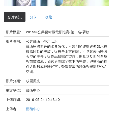
影
片
影片資訊
分享
收藏
影片標題:
2015年公共藝術幑電影比賽-第二名-夢軌
影片說明:
公共藝術 - 學之以水
藝術家將無色的水具象化，不規則的波動造型如水被
微風吹動的波紋，從校舍上方俯瞰，可見其表面映照
天空的美景；從作品底部仰望時，則見到反射的自身
與茵茵綠地，如透過雲隙間落下的光束，與落雨的桿
件之間形成趣味迷宮，營造豐富的鏡像與光影變化之
空間。
影片分類:
校園風光
主辦單位:
藝術中心
上傳時間:
2016-05-24 10:13:10
上傳者:
藝術中心