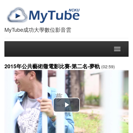
MyTube成功大學數位影音雲
Toggle
navigati
2015年公共藝術幑電影比賽-第二名-夢軌
(02:59)
播
放