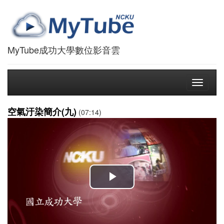
MyTube成功大學數位影音雲
Toggle
navigati
空氣汙染簡介(九)
(07:14)
播
放