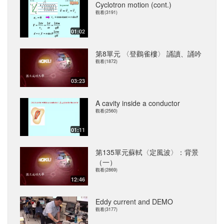
Cyclotron motion (cont.)
觀看(3191)
01:02
第8單元 〈登鸛雀樓〉 誦讀、誦吟
觀看(1872)
03:23
A cavity inside a conductor
觀看(2560)
01:11
第135單元蘇軾〈定風波〉：背景
（一）
觀看(2869)
12:46
Eddy current and DEMO
觀看(3177)