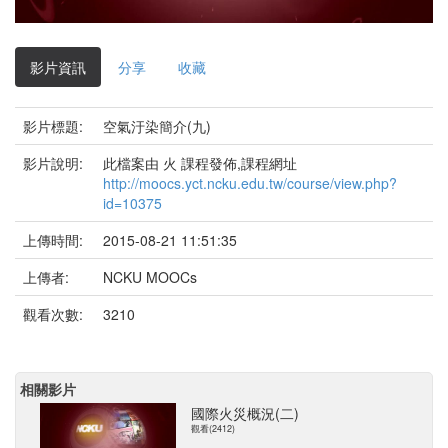
影
片
影片資訊
分享
收藏
影片標題:
空氣汙染簡介(九)
影片說明:
此檔案由 火 課程發佈,課程網址
http://moocs.yct.ncku.edu.tw/course/view.php?
id=10375
上傳時間:
2015-08-21 11:51:35
上傳者:
NCKU MOOCs
觀看次數:
3210
相關影片
國際火災概況(二)
觀看(2412)