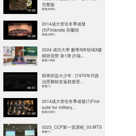
完整版
觀看(6265)
10:26
2014成大管弦冬季成發
(5)Finlandia 芬蘭頌
觀看(3987)
10:29
2024 成功大學 數學X跨領域X建
模研習營 第1彈 許瑞...
觀看(1968)
01:38
歸來的盜火少年 : [1970年代政
治受難校友返校接受...
觀看(1)
48:01
2014成大管弦冬季成發(7)First
suite for military...
觀看(3350)
11:40
0223_CCP第一堂課程_03.MTS
觀看(1)