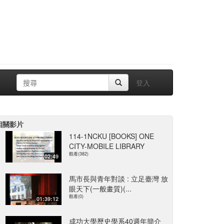
登入
相關影片
114-1NCKU [BOOKS] ONE
CITY-MOBILE LIBRARY
觀看(382)
02:49
馬市長與青年對談 : 立足臺灣 放
眼天下(一般畫質)(...
觀看(0)
01:39:12
成功大學歷史學系40週年簡介