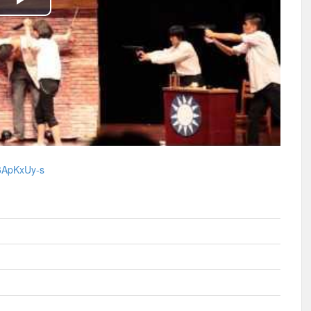
播
放
影
片
6ApKxUy-s