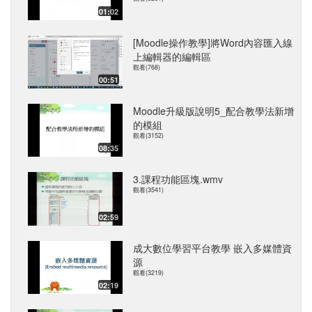
01:02
[Moodle操作教學]將Word內容匯入線
上編輯器的編輯區
觀看(768)
00:51
Moodle升級版說明5_配合教學法新增
的模組
觀看(3152)
08:35
3.課程功能區塊.wmv
觀看(3541)
02:59
成大數位學習平台教學 嵌入多媒體資
源
觀看(3219)
02:19