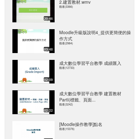
2.建置教材.wmv
觀看(3366)
20:46
Moodle升級版說明4_提供更簡便的操
作方式
觀看(2984)
03:48
成大數位學習平台教學 成績匯入
觀看(12733)
02:09
成大數位學習平台教學 建置教材
PartI(標籤、頁面...
觀看(3242)
02:22
[Moodle操作教學]點名
觀看(15376)