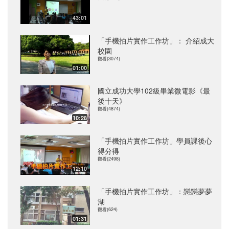
43:01
「手機拍片實作工作坊」： 介紹成大
校園
觀看(3074)
01:00
國立成功大學102級畢業微電影《最
後十天》
觀看(4874)
10:28
「手機拍片實作工作坊」學員課後心
得分得
觀看(2498)
12:10
「手機拍片實作工作坊」：戀戀夢夢
湖
觀看(624)
01:31