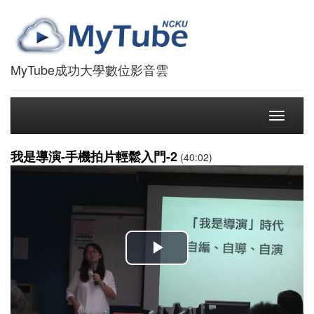
MyTube成功大學數位影音雲
Toggle
navigati
我是導演-手機拍片輕鬆入門-2
(40:02)
播
放