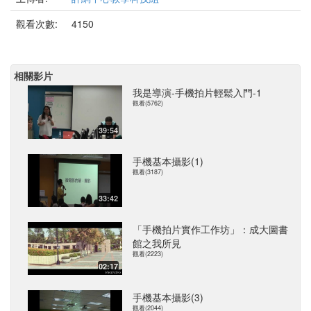
觀看次數:
4150
相關影片
我是導演-手機拍片輕鬆入門-1
觀看(5762)
39:54
手機基本攝影(1)
觀看(3187)
33:42
「手機拍片實作工作坊」：成大圖書
館之我所見
觀看(2223)
02:17
手機基本攝影(3)
觀看(2044)