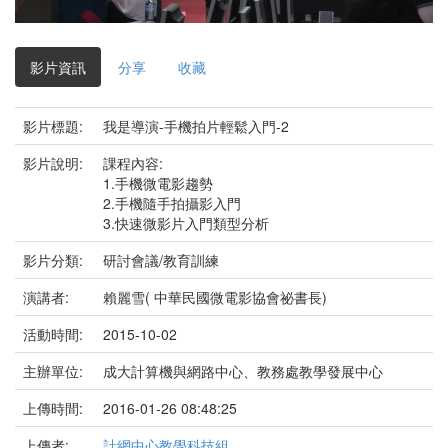
影
片
影片資訊
分享
收藏
影片標題:
我是導演-手機拍片輕鬆入門-2
影片說明:
課程內容:
1.手機微電影趨勢
2.手機隨手拍攝影入門
3.快速微影片入門類型分析
影片分類:
研討會議/教育訓練
演講者:
賴麗雪( 中華民國微電影協會祕書長)
活動時間:
2015-10-02
主辦單位:
成大計算機與網路中心、教務處教學發展中心
上傳時間:
2016-01-26 08:48:25
上傳者:
計網中心教學科技組