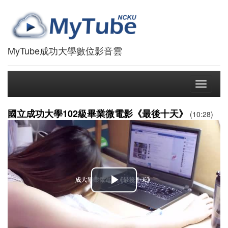
MyTube成功大學數位影音雲
Toggle
navigati
國立成功大學102級畢業微電影《最後十天》
(10:28)
播
放