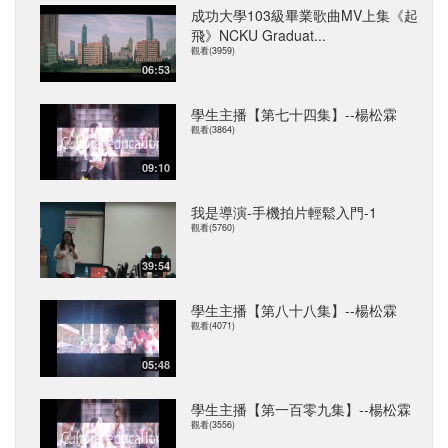
成功大學103級畢業歌曲MV上集《起
飛》NCKU Graduat...
觀看(3959)
06:53
學生主播【第七十四集】--楊松霖
觀看(3864)
09:10
我是導演-手機拍片輕鬆入門-1
觀看(5760)
39:54
學生主播【第八十八集】--楊松霖
觀看(4071)
05:48
學生主播【第一百零九集】--楊松霖
觀看(3556)