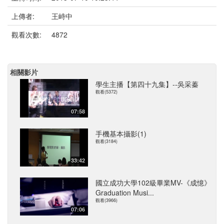
上傳者:
王峙中
觀看次數:
4872
相關影片
學生主播【第四十九集】--吳采蓁
觀看(5372)
07:58
手機基本攝影(1)
觀看(3184)
33:42
國立成功大學102級畢業MV-《成憶》
Graduation Musi...
觀看(3966)
07:06