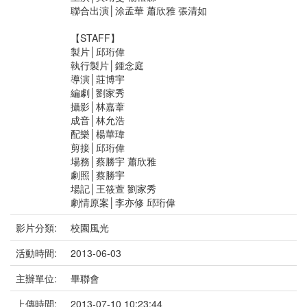
聯合出演│涂孟華 蕭欣雅 張清如
【STAFF】
製片│邱珩偉
執行製片│鍾念庭
導演│莊博宇
編劇│劉家秀
攝影│林嘉葦
成音│林允浩
配樂│楊華瑋
剪接│邱珩偉
場務│蔡勝宇 蕭欣雅
劇照│蔡勝宇
場記│王筱萱 劉家秀
劇情原案│李亦修 邱珩偉
影片分類:
校園風光
活動時間:
2013-06-03
主辦單位:
畢聯會
上傳時間:
2013-07-10 10:23:44