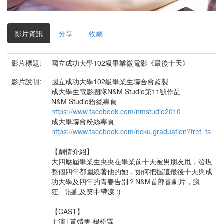
影
片
影片資訊
分享
收藏
影片標題:
國立成功大學102級畢業微電影《最後十天》
影片說明:
國立成功大學102級畢業生聯合會監製
成大學生電影團隊N&M Studio第11號作品
N&M Studio粉絲專頁
https://www.facebook.com/nmstudio2010
成大畢聯會粉絲專頁
https://www.facebook.com/ncku.graduation?fref=ts
【劇情介紹】
大四應屆畢業生央央在畢業前十天被男朋友甩，發現
整個四年都圍繞著他的她，如何把握這最後十天與成
功大學及四年的青春告別？N&M首部喜劇片，瘋
狂、混亂及笑中帶淚 :)
【CAST】
主演│黃靖雯 楊松霖