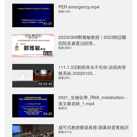
PER emergency.mp4
觀看(123)
41:31
20230308鄭雅敏教授｜2023附設醫
院院長遴選治院理...
觀看(3961)
51:53
111.1.3活動筋骨永不生病-談肌肉骨
骼系統-20220103...
觀看(281)
02:02:42
0521_生物化學_RNA_metabolism--
張文粲老師_1.mp4
觀看(2)
53:25
趙可式教授榮退典禮-開幕與貴賓致詞
觀看(4112)