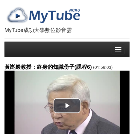
MyTube成功大學數位影音雲
Toggle
navigati
黃崑巖教授：終身的知識份子(課程6)
(01:56:03)
播
放