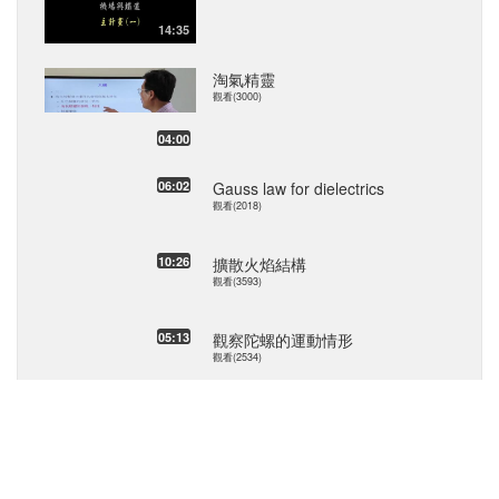
14:35
淘氣精靈
觀看(3000)
04:00
06:02
Gauss law for dielectrics
觀看(2018)
10:26
擴散火焰結構
觀看(3593)
05:13
觀察陀螺的運動情形
觀看(2534)
11:56
第244單元蘇軾〈和子由澠池懷
舊〉：背景
觀看(3228)