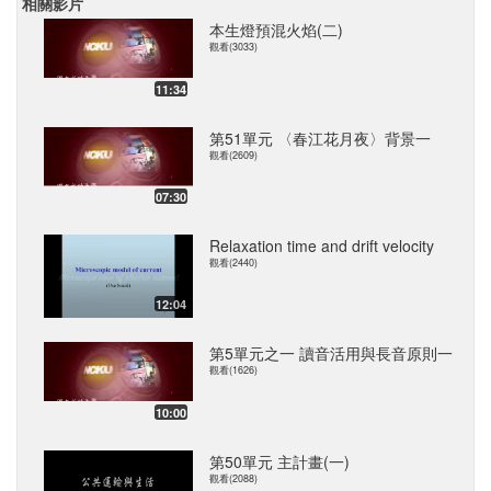
相關影片
本生燈預混火焰(二)
觀看(3033)
11:34
第51單元 〈春江花月夜〉背景一
觀看(2609)
07:30
Relaxation time and drift velocity
觀看(2440)
12:04
第5單元之一 讀音活用與長音原則一
觀看(1626)
10:00
第50單元 主計畫(一)
觀看(2088)