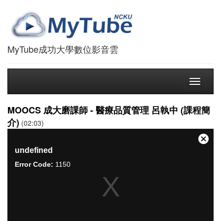
MyTube成功大學數位影音雲
Toggle
navigati
MOOCS 成大磨課師 - 醫療品質管理 呂執中 (課程簡
介)
(02:03)
This
is
關
undefined
a
閉
modal
Error Code:
1150
對
window.
話
框