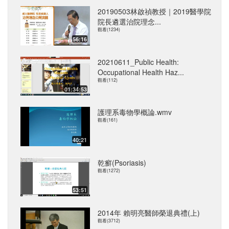
20190503林啟禎教授｜2019醫學院
院長遴選治院理念...
觀看(1234)
56:16
20210611_Public Health:
Occupational Health Haz...
觀看(112)
01:34:53
護理系毒物學概論.wmv
觀看(161)
40:21
乾癬(Psoriasis)
觀看(1272)
53:51
2014年 賴明亮醫師榮退典禮(上)
觀看(3712)