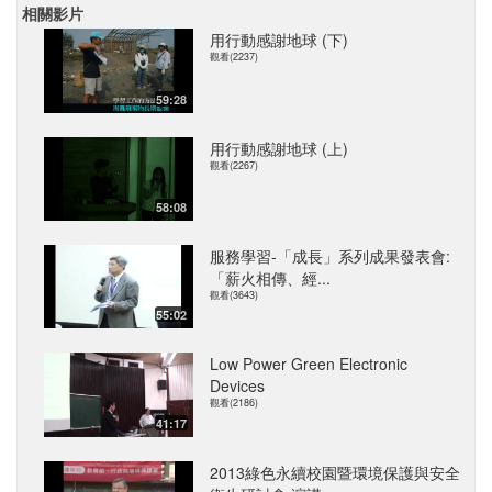
相關影片
用行動感謝地球 (下)
觀看(2237)
59:28
用行動感謝地球 (上)
觀看(2267)
58:08
服務學習-「成長」系列成果發表會:
「薪火相傳、經...
觀看(3643)
55:02
Low Power Green Electronic
Devices
觀看(2186)
41:17
2013綠色永續校園暨環境保護與安全