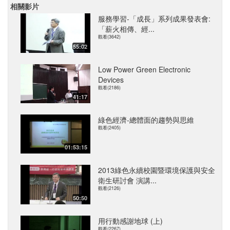
相關影片
服務學習-「成長」系列成果發表會:
「薪火相傳、經...
觀看(3642)
55:02
Low Power Green Electronic
Devices
觀看(2186)
41:17
綠色經濟-總體面的趨勢與思維
觀看(2405)
01:53:15
2013綠色永續校園暨環境保護與安全
衛生研討會 演講...
觀看(2126)
50:50
用行動感謝地球 (上)
觀看(2267)