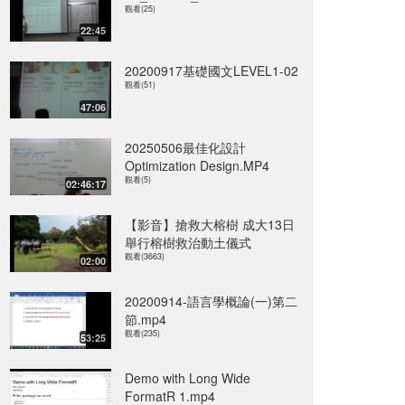
觀看(25)
22:45
20200917基礎國文LEVEL1-02
觀看(51)
47:06
20250506最佳化設計
Optimization Design.MP4
觀看(5)
02:46:17
【影音】搶救大榕樹 成大13日
舉行榕樹救治動土儀式
觀看(3663)
02:00
20200914-語言學概論(一)第二
節.mp4
觀看(235)
53:25
Demo with Long Wide
FormatR 1.mp4